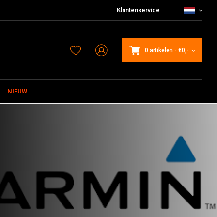
Klantenservice
0 artikelen
-
€0,-
NIEUW