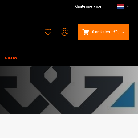
Klantenservice
0 artikelen
-
€0,-
NIEUW