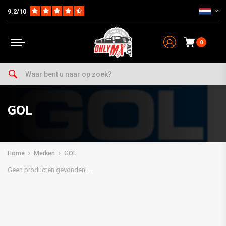
9.2/10
0
GOL
Home
Merken
GOL
Geen producten gevonden!...