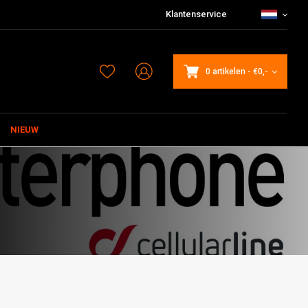
Klantenservice
0 artikelen
-
€0,-
NIEUW