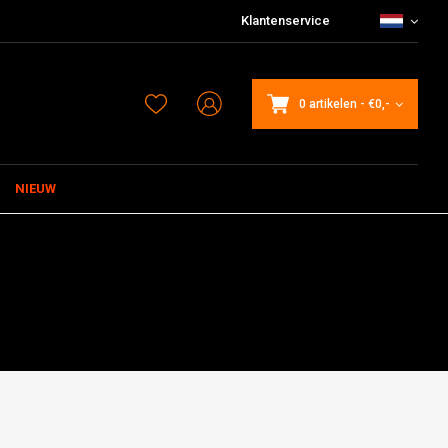
Klantenservice
0 artikelen
-
€0,-
NIEUW