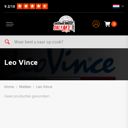
9.2/10
0
Leo Vince
Home
Merken
Leo Vince
Geen producten gevonden!...