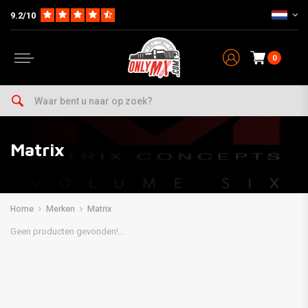
9.2/10
0
Matrix
Home
Merken
Matrix
Geen producten gevonden!...