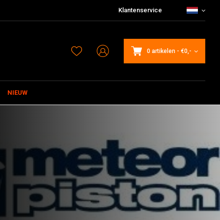
Klantenservice
0 artikelen
-
€0,-
NIEUW