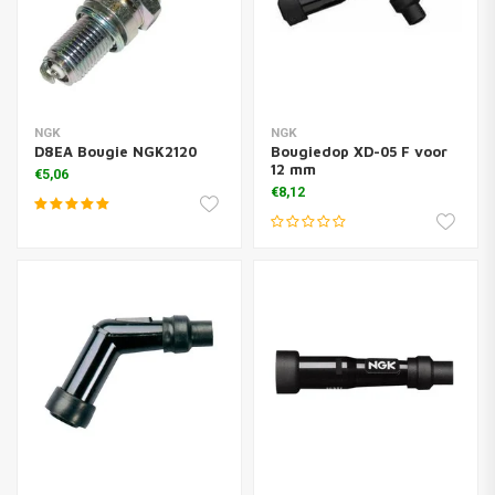
NGK
NGK
D8EA Bougie NGK2120
Bougiedop XD-05 F voor
12 mm
€5,06
€8,12