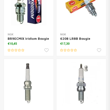
NGK
NGK
BR9ECMIX Iridium Bougie
6208 LR8B Bougie
€10,45
€17,30