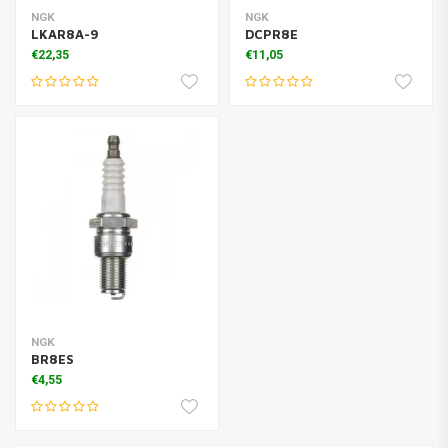
NGK
NGK
LKAR8A-9
DCPR8E
€22,35
€11,05
NGK
BR8ES
€4,55