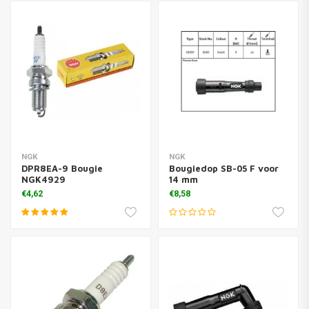
NGK
NGK
DPR8EA-9 Bougie
Bougiedop SB-05 F voor
NGK4929
14 mm
€4,62
€8,58