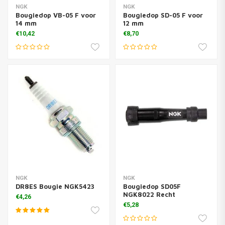
NGK
NGK
Bougiedop VB-05 F voor
Bougiedop SD-05 F voor
14 mm
12 mm
€10,42
€8,70
NGK
NGK
DR8ES Bougie NGK5423
Bougiedop SD05F
NGK8022 Recht
€4,26
€5,28