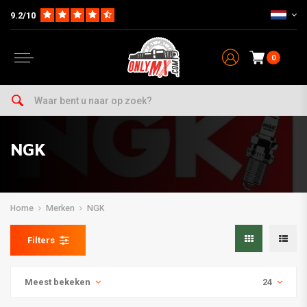
9.2/10
0
NGK
Home
Merken
NGK
Filters
Meest bekeken
24