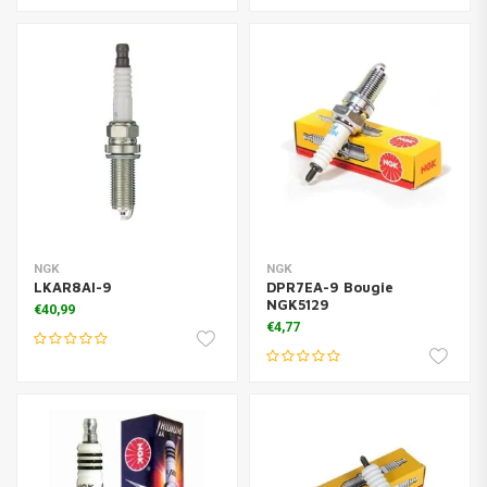
NGK
NGK
LKAR8AI-9
DPR7EA-9 Bougie
NGK5129
€40,99
€4,77