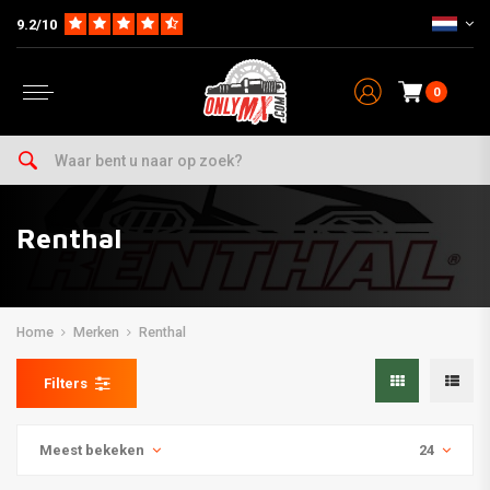
9.2/10
0
Renthal
Home
Merken
Renthal
Filters
Meest bekeken
24