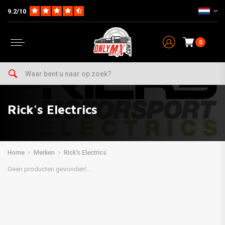
9.2/10
0
Rick's Electrics
Home
Merken
Rick's Electrics
Geen producten gevonden!...