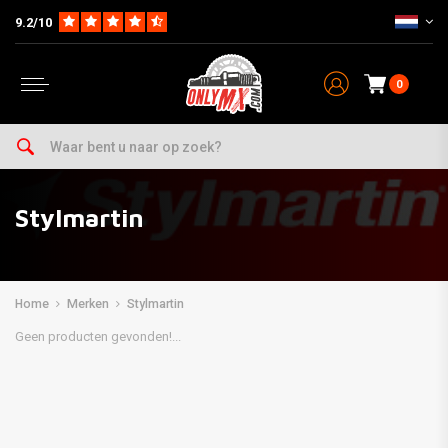
9.2/10
0
Stylmartin
Home
Merken
Stylmartin
Geen producten gevonden!...