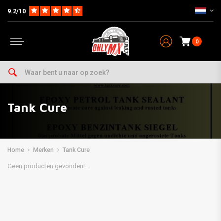
9.2/10
0
Tank Cure
Home
Merken
Tank Cure
Geen producten gevonden!...