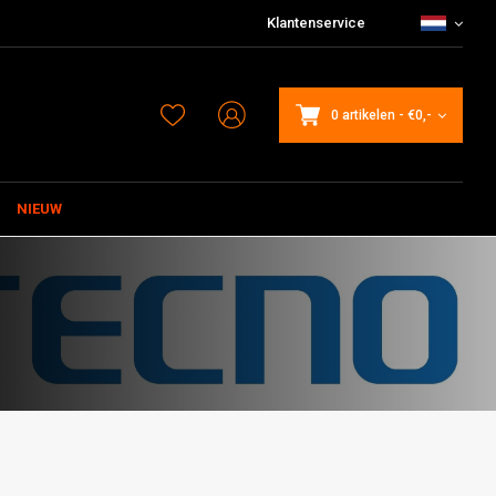
Klantenservice
0 artikelen
-
€0,-
NIEUW