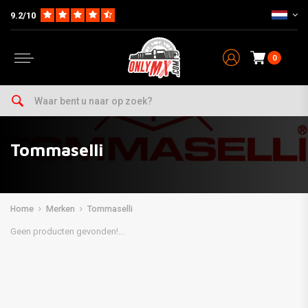
9.2/10
0
Tommaselli
Home
Merken
Tommaselli
Geen producten gevonden!...