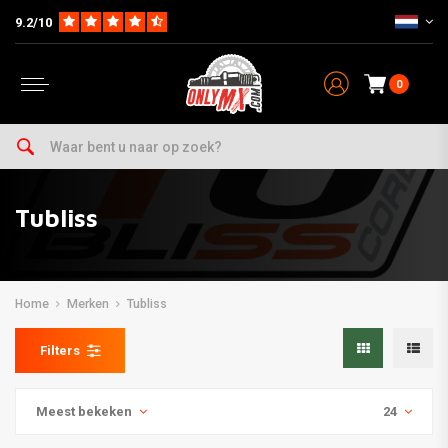
9.2/10
0
Tubliss
Home
Merken
Tubliss
Filters
Meest bekeken
24