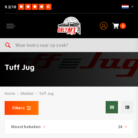
9.2/10
0
Tuff Jug
Home
Merken
Tuff Jug
Filters
Meest bekeken
24