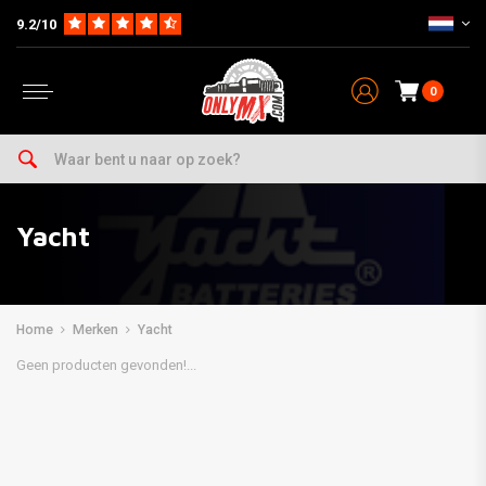
9.2/10
0
Yacht
Home
Merken
Yacht
Geen producten gevonden!...