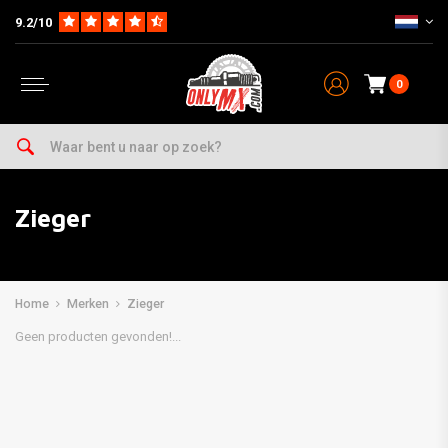
9.2/10
0
Zieger
Home
Merken
Zieger
Geen producten gevonden!...