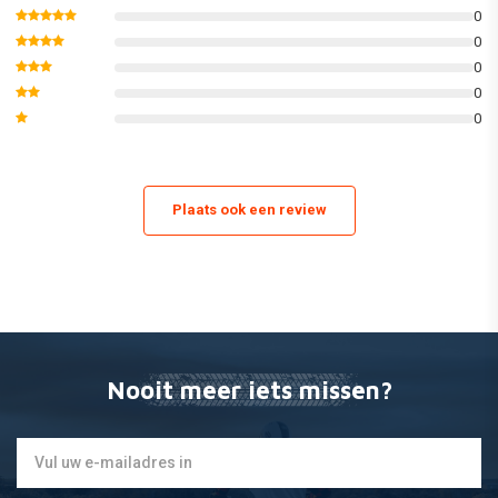
met verbeterde zichtbaarheid
0
Clarino palmstuk uit één laag voor premium comfort
0
Met siliconen bedrukte palmgrip vergroot de grip in vochtige
0
omstandigheden
0
0
Geïntegreerde tech-thread zorgt voor functionaliteit met
smartphone.
Plaats ook een review
Nooit meer iets missen?