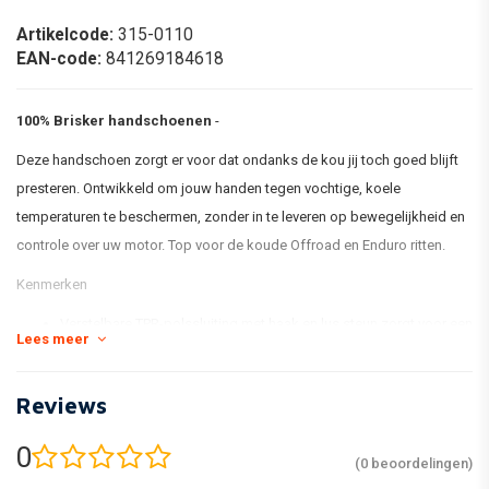
Artikelcode:
315-0110
EAN-code:
841269184618
100% Brisker handschoenen
-
Deze handschoen zorgt er voor dat ondanks de kou jij toch goed blijft
presteren. Ontwikkeld om jouw handen tegen vochtige, koele
temperaturen te beschermen, zonder in te leveren op bewegelijkheid en
controle over uw motor. Top voor de koude Offroad en Enduro ritten.
Kenmerken
Verstelbare TPR-polssluiting met haak en lus steun zorgt voor een
Lees meer
goede pasvorm
Licht geïsoleerde softshell-bovenkant
Reviews
Het vochtbestendige microfiber-binnenwerk biedt het perfecte
niveau van isolatie
0
(0 beoordelingen)
Reflecterende grafische afbeeldingen bieden een clean design