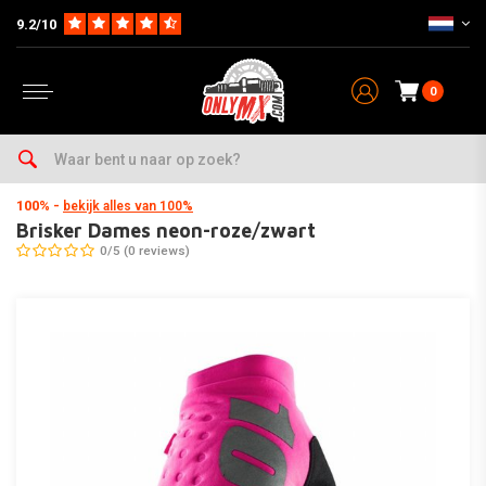
9.2/10
0
Home
Kleding
Handschoenen
100%
Brisker Dames neon-roze/zwart
100%
-
bekijk alles van 100%
Brisker Dames neon-roze/zwart
0/5 (0 reviews)