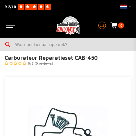
9.2/10
0
Home
Parts
Carburateur & Toebehoren
Carburateur Revisie & Jetkits
Carburateur Reparatieset CAB-450
0/5 (0 reviews)