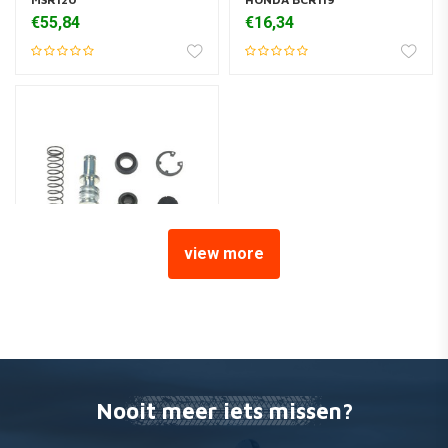
€55,84
€16,34
view more
Remklauw Reparatieset
MSB129 Honda CRF 250 R
€47,18
Nooit meer iets missen?