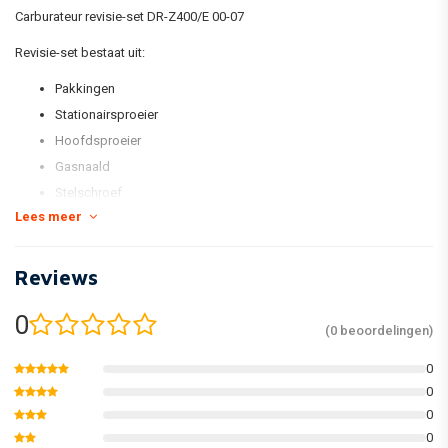
Carburateur revisie-set DR-Z400/E 00-07
Revisie-set bestaat uit:
Pakkingen
Stationairsproeier
Hoofdsproeier
Gasnaald
Stelschroef
Lees meer
Vlotter-naald
*foto is voorbeeld foto
Reviews
0
(0 beoordelingen)
0
0
0
0