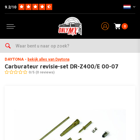
9.2/10
0
Home
Parts op Merk & Type
Suzuki
DR-Z400 (S/SM)
2000-2013
DAYTONA
-
bekijk alles van Daytona
Carburateur revisie-set DR-Z400/E 00-07
0/5 (0 reviews)