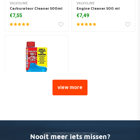
VALVOLINE
VALVOLINE
Carburateur Cleaner 500ml
Engine Cleaner 500 ml
€7,55
€7,49
view more
Startron Enzyme
brandstofbehandeling
250ml
€22,35
Nooit meer iets missen?