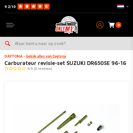
9.2/10
0
Home
Parts
Carburateur & Toebehoren
Carburateur Revisie & Jetkits
DAYTONA
-
bekijk alles van Daytona
Carburateur revisie-set SUZUKI DR650SE 96-16
0/5 (0 reviews)