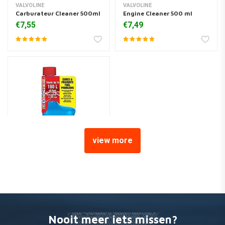
VALVOLINE
VALVOLINE
Carburateur Cleaner 500ml
Engine Cleaner 500 ml
€7,55
€7,49
view more
Startron Enzyme
brandstofbehandeling
250ml
€22,35
Nooit meer iets missen?