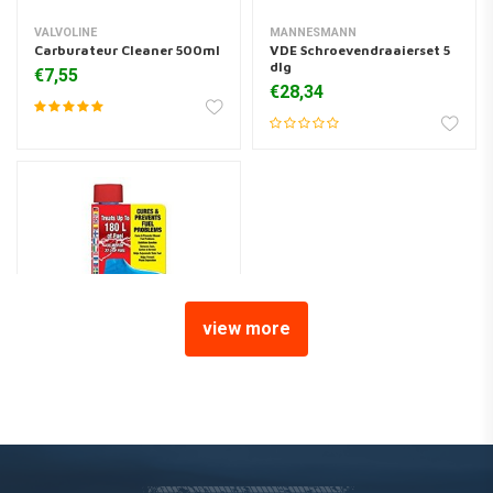
VALVOLINE
MANNESMANN
Carburateur Cleaner 500ml
VDE Schroevendraaierset 5
dlg
€7,55
€28,34
view more
Startron Enzyme
brandstofbehandeling
250ml
€22,35