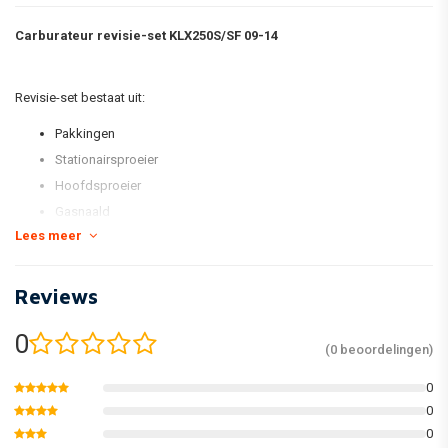
Carburateur
revisie-set KLX250S/SF 09-14
Revisie-set bestaat uit:
Pakkingen
Stationairsproeier
Hoofdsproeier
Gasnaald
Lees meer
Stelschroef
Vlotter-naald
Reviews
*foto is voorbeeld foto
0
(0 beoordelingen)
0
0
0