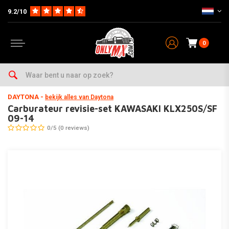
9.2/10
0
Home
Parts
Carburateur & Toebehoren
Carburateur Revisie & Jetkits
DAYTONA
-
bekijk alles van Daytona
Carburateur revisie-set KAWASAKI KLX250S/SF
09-14
0/5 (0 reviews)