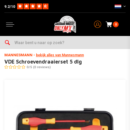
9.2/10
0
Home
Onderhoud & Werkplaats
Gereedschap
Schroevendraaiers
MANNESMANN
-
bekijk alles van Mannesmann
VDE Schroevendraaierset 5 dlg
0/5 (0 reviews)