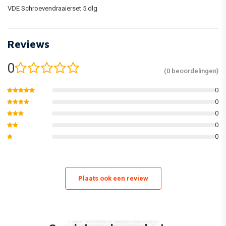
VDE Schroevendraaierset 5 dlg
Reviews
0
(0 beoordelingen)
0
0
0
0
0
Plaats ook een review