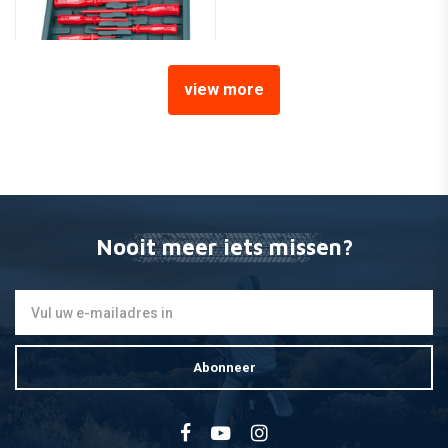
view more
MANNESMANN
Schroevendraaierset
elektro 8 Delig
€23,49
Nooit meer iets missen?
Abonneer