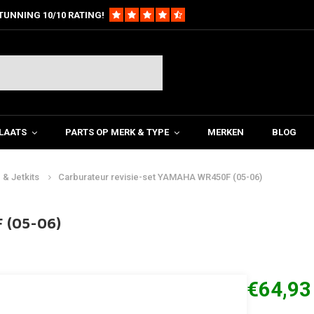
TUNNING 10/10 RATING!
LAATS
PARTS OP MERK & TYPE
MERKEN
BLOG
 & Jetkits
Carburateur revisie-set YAMAHA WR450F (05-06)
 (05-06)
€64,93