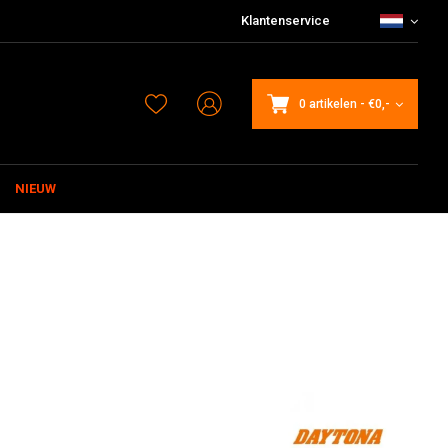
Klantenservice
0 artikelen
-
€0,-
NIEUW