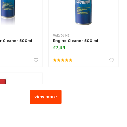
VALVOLINE
 aan winkelwagen
Meer informatie
r Cleaner 500ml
Engine Cleaner 500 ml
€7,49
view more