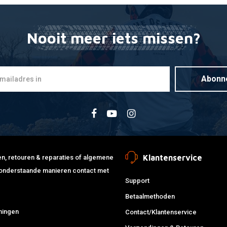
Nooit meer iets missen?
Startron E
Mee
brandstofb
€22,35
Abonn
Klantenservice
jden, retouren & reparaties of algemene
de onderstaande manieren contact met
Support
Betaalmethoden
ningen
Contact/Klantenservice