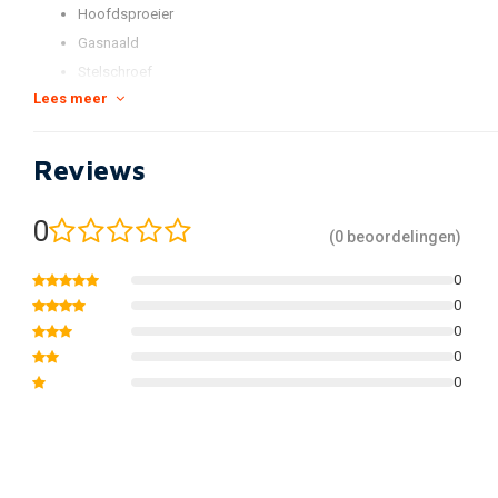
Hoofdsproeier
Gasnaald
Stelschroef
Lees meer
Vlotter-naald
*foto is voorbeeld foto
Reviews
0
(0 beoordelingen)
0
0
0
0
0