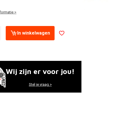
formatie >
In winkelwagen
Wij zijn er voor jou!
Stel je vraag >