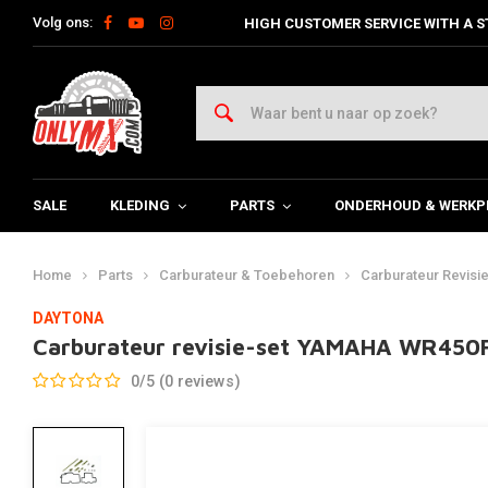
Volg ons:
HIGH CUSTOMER SERVICE WITH A S
SALE
KLEDING
PARTS
ONDERHOUD & WERKP
Home
Parts
Carburateur & Toebehoren
Carburateur Revisie
DAYTONA
Carburateur revisie-set YAMAHA WR450F
0/5 (0 reviews)