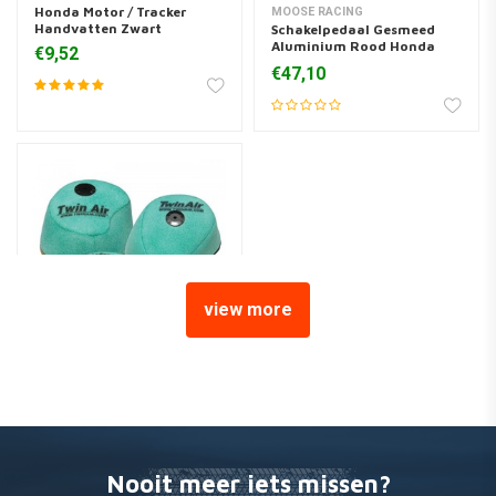
Honda Motor / Tracker
MOOSE RACING
Handvatten Zwart
Schakelpedaal Gesmeed
Aluminium Rood Honda
€9,52
CRF / XR
€47,10
view more
TWIN AIR
Pre-Oiled Filter HONDA XR
250/650 ' 93-17
€19,31
Nooit meer iets missen?