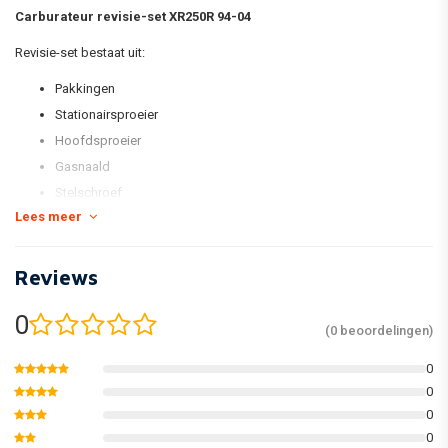
Carburateur revisie-set XR250R 94-04
Revisie-set bestaat uit:
Pakkingen
Stationairsproeier
Hoofdsproeier
Gasnaald
Stelschroef
Lees meer
Vlotter-naald
*foto is voorbeeld foto
Reviews
0
(0 beoordelingen)
0
0
0
0