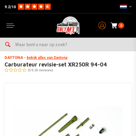
9.2/10
0
Home
Parts
Carburateur & Toebehoren
Carburateur Revisie & Jetkits
DAYTONA
-
bekijk alles van Daytona
Carburateur revisie-set XR250R 94-04
0/5 (0 reviews)