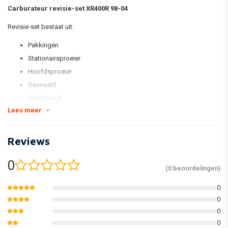
Carburateur revisie-set XR400R 98-04
Revisie-set bestaat uit:
Pakkingen
Stationairsproeier
Hoofdsproeier
Gasnaald
Stelschroef
Lees meer
Vlotter-naald
*foto is voorbeeld foto
Reviews
0
(0 beoordelingen)
0
0
0
0