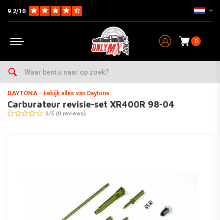
9.2/10
0
Home
Parts
Carburateur & Toebehoren
Carburateur Revisie & Jetkits
DAYTONA
-
bekijk alles van Daytona
Carburateur revisie-set XR400R 98-04
0/5 (0 reviews)