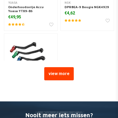
YUASA
NGK
Onderhoudsvrije Accu
DPR8EA-9 Bougie NGK4929
Yuasa YTX9-BS
€4,62
€49,95
view more
MOOSE RACING
Schakelpedaal Gesmeed
Aluminium Rood Honda
CRF / XR
€47,10
Nooit meer iets missen?