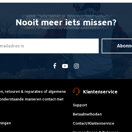
Nooit meer iets missen?
Startron E
Mee
brandstofb
€22,35
Abonn
Klantenservice
jden, retouren & reparaties of algemene
de onderstaande manieren contact met
Support
Betaalmethoden
ningen
Contact/Klantenservice