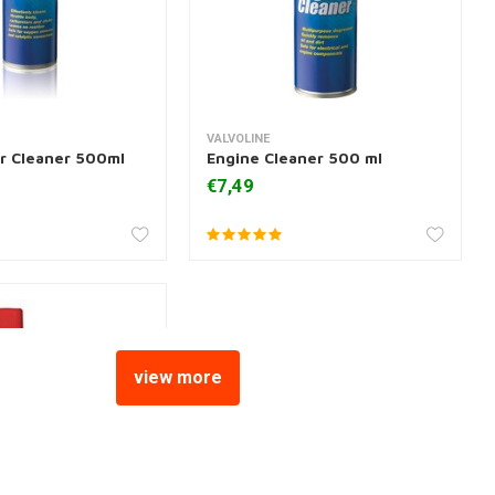
VALVOLINE
 aan winkelwagen
Meer informatie
r Cleaner 500ml
Engine Cleaner 500 ml
€7,49
view more