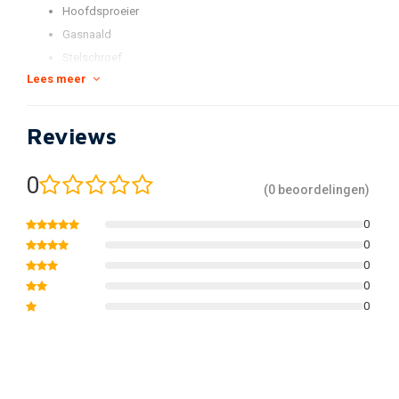
Hoofdsproeier
Gasnaald
Stelschroef
Lees meer
Vlotter-naald
*foto is voorbeeld foto
Reviews
0
(0 beoordelingen)
0
0
0
0
0