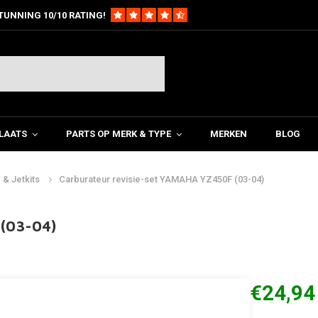
TUNNING 10/10 RATING!
LAATS
PARTS OP MERK & TYPE
MERKEN
BLOG
 & Jetkits
Carburateur revisie-set YAMAHA YZ450F (03-04)
 (03-04)
€24,94