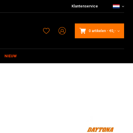
Klantenservice
0 artikelen
-
€0,-
NIEUW