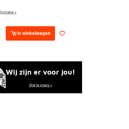
formatie >
In winkelwagen
Wij zijn er voor jou!
Stel je vraag >