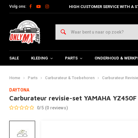
Volg ons:
HIGH CUSTOMER SERVICE WITH A S
SALE
KLEDING
PARTS
ONDERHOUD & WERKP
Home
Parts
Carburateur & Toebehoren
Carburateur Revisie
DAYTONA
Carburateur revisie-set YAMAHA YZ450F
0/5 (0 reviews)