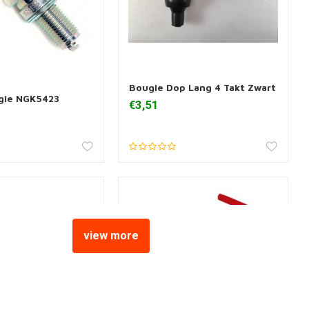
Bougie Dop Lang 4 Takt Zwart
 aan winkelwagen
Toevoegen aan winkelwagen
gie NGK5423
€3,51
view more