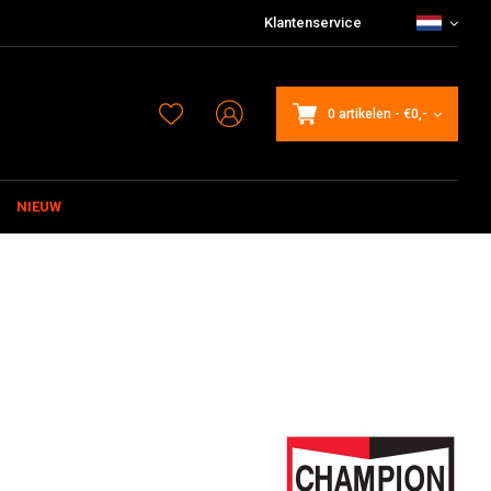
Klantenservice
0 artikelen
-
€0,-
NIEUW