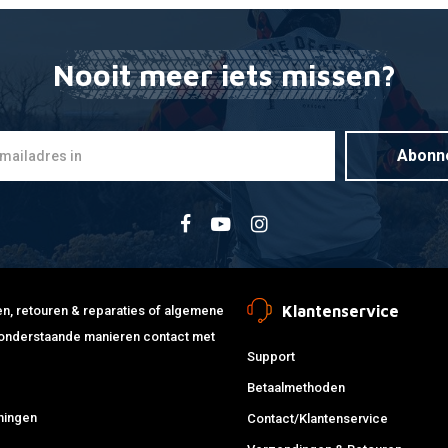
Nooit meer iets missen?
NGK
Toevoegen
Bougiedop
Recht
€5,28
Abonn
Klantenservice
jden, retouren & reparaties of algemene
de onderstaande manieren contact met
Support
Betaalmethoden
ningen
Contact/Klantenservice