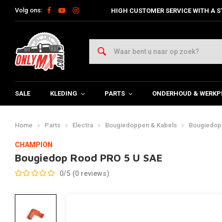
Volg ons:
HIGH CUSTOMER SERVICE WITH A S
SALE
KLEDING
PARTS
ONDERHOUD & WERKP
Home
Parts
Electra
Bougiedoppen & Kabels
Bougiedop
CHAMPION
Bougiedop Rood PRO 5 U SAE
0/5 (0 reviews)