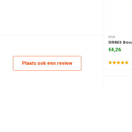
NGK
Toevoegen
DR8ES Bou
€4,26
Plaats ook een review