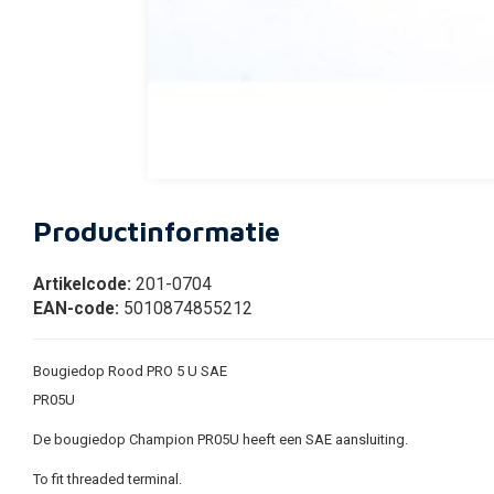
Productinformatie
Artikelcode:
201-0704
EAN-code:
5010874855212
Bougiedop Rood PRO 5 U SAE
PR05U
De bougiedop Champion PR05U heeft een SAE aansluiting.
To fit threaded terminal.