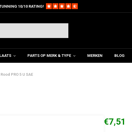
TUNNING 10/10 RATING!
LAATS
PARTS OP MERK & TYPE
MERKEN
BLOG
 Rood PRO 5 U SAE
€7,51