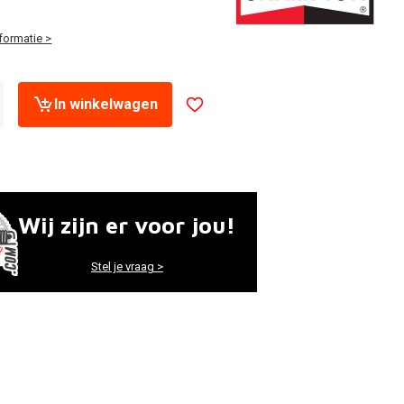
formatie >
In winkelwagen
Wij zijn er voor jou!
Stel je vraag >