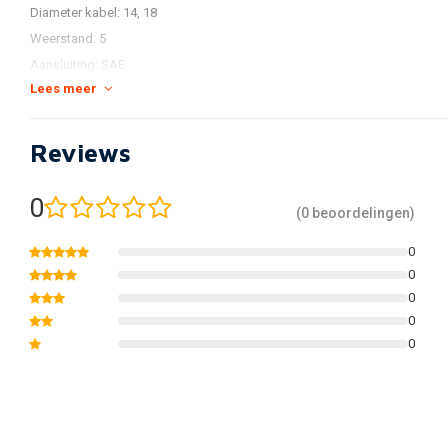
Diameter kabel: 14, 18
Weerstand: 5
Aansluiting: SAE
Lees meer
Siliconen
Angle 90º
Color: Red
Reviews
0
(0 beoordelingen)
0
0
0
0
0