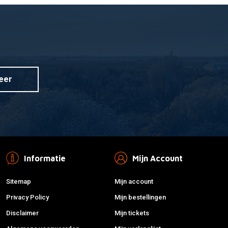
MANNESMANN
 aan winkelwagen
Toevoegen aan winkelwagen
 SD05F NGK8022
T-bougiesleutel 16+20,8 mm
€4,95
eer
Informatie
Mijn Account
Sitemap
Mijn account
Privacy Policy
Mijn bestellingen
Disclaimer
Mijn tickets