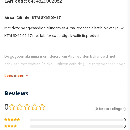
EAN-code:
8434829002082
Airsal Cilinder KTM SX65 09-17
Met deze hoogwaardige cilinder van Airsal reviseer je het blok van jouw
KTM SX65 09-17 met fabriekswaardige kwaliteitsproduct.
De gegoten aluminium cilinderers van Airal worden behandeld met
een Scanimet coating ( nickel + silicon carbide ). Dit zorgt voor een hoge
slijtvastheid en minimaliseerd weerstand voor maximale prestaties
Lees meer
onder alle omstandigheden!
Reviews
0
(0 beoordelingen)
0
0