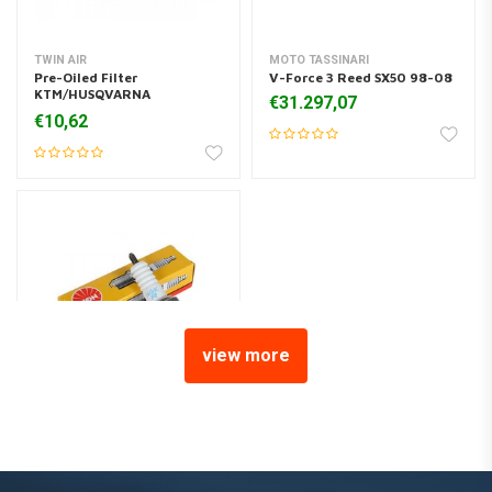
TWIN AIR
MOTO TASSINARI
Pre-Oiled Filter
V-Force 3 Reed SX50 98-08
KTM/HUSQVARNA
€31.297,07
SX50/TC50 '15-18
€10,62
view more
NGK
6208 LR8B Bougie
€17,30