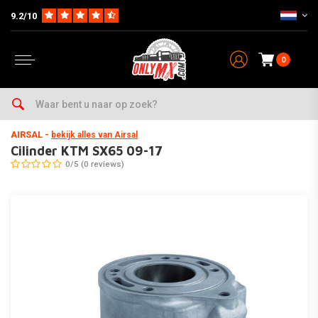
9.2/10
0
Home
Parts
Motorblok
Cilinder / Zuiger (Kits)
Cilinder KTM SX65 09-17
AIRSAL
-
bekijk alles van Airsal
Cilinder KTM SX65 09-17
0/5 (0 reviews)