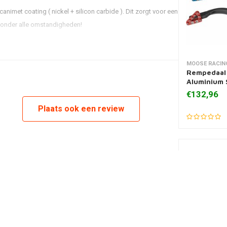
imet coating ( nickel + silicon carbide ). Dit zorgt voor een
s onder alle omstandigheden!
MOOSE RACIN
Toevoegen
Rempedaal
Aluminium 
€132,96
Plaats ook een review