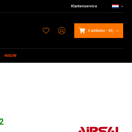
Klantenservice
0 artikelen
-
€0,-
NIEUW
2