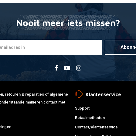
Nooit meer iets missen?
POLISPORT
Toevoegen
Suzuki RM-
Plastic Kit
€124,94
Abonn
Klantenservice
jden, retouren & reparaties of algemene
de onderstaande manieren contact met
Support
Betaalmethoden
ningen
Contact/Klantenservice