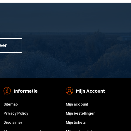
DAYTONA
 aan winkelwagen
Toevoegen aan winkelwagen
Z250 10-18 Zwarte
Carburateur revisie-set RM-
Z450 05-07
€18,70
eer
Informatie
Mijn Account
Sitemap
Mijn account
Privacy Policy
Mijn bestellingen
Disclaimer
Mijn tickets