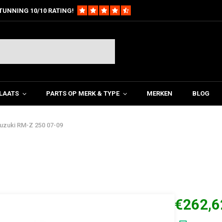
TUNNING 10/10 RATING!
LAATS
PARTS OP MERK & TYPE
MERKEN
BLOG
Suzuki RM-Z 250 07-09
€262,6