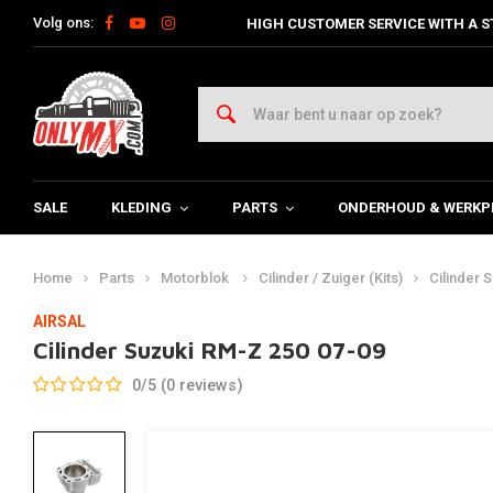
Volg ons:
HIGH CUSTOMER SERVICE WITH A S
SALE
KLEDING
PARTS
ONDERHOUD & WERKP
Home
Parts
Motorblok
Cilinder / Zuiger (Kits)
Cilinder 
AIRSAL
Cilinder Suzuki RM-Z 250 07-09
0/5 (0 reviews)