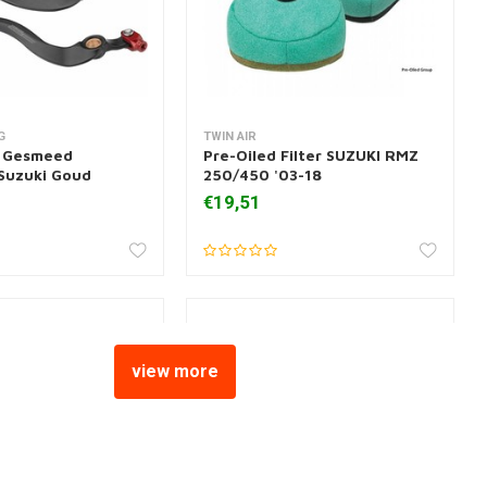
G
TWIN AIR
 aan winkelwagen
Toevoegen aan winkelwagen
 Gesmeed
Pre-Oiled Filter SUZUKI RMZ
Suzuki Goud
250/450 '03-18
€19,51
view more