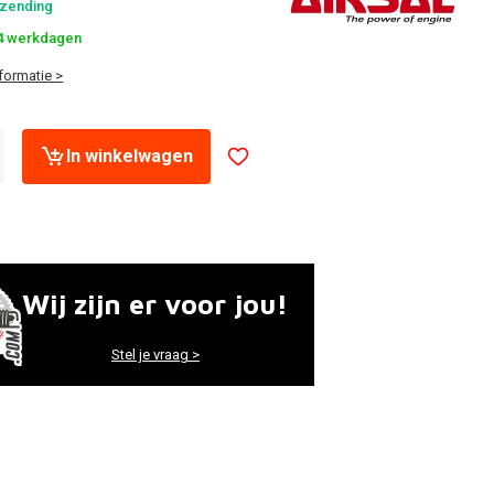
rzending
-4 werkdagen
formatie >
In winkelwagen
Wij zijn er voor jou!
Stel je vraag >