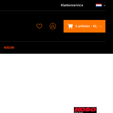
Klantenservice
0 artikelen
-
€0,-
NIEUW