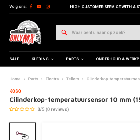
Volg ons:
HIGH CUSTOMER SERVICE WITH A S
SALE
KLEDING
PARTS
ONDERHOUD & WERKP
Home
Parts
Electra
Tellers
Cilinderkop-temperatuurse
KOSO
Cilinderkop-temperatuursensor 10 mm (1
0/5 (0 reviews)