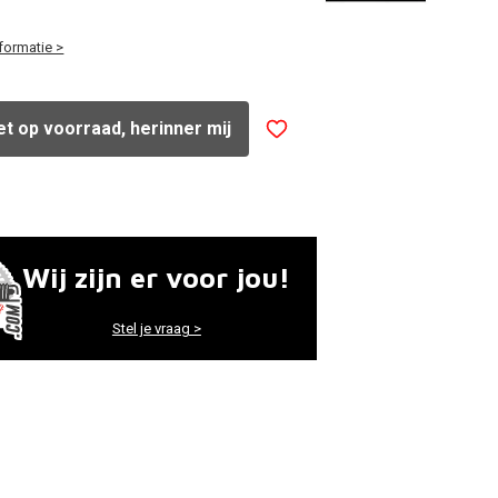
formatie >
iet op voorraad, herinner mij
Wij zijn er voor jou!
Stel je vraag >