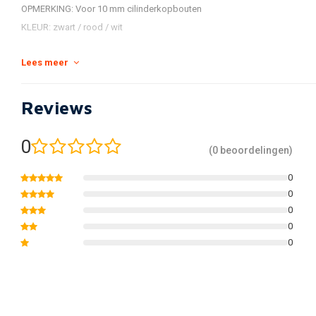
OPMERKING: Voor 10 mm cilinderkopbouten
KLEUR: zwart / rood / wit
Lees meer
. 0-252 C (32-482 F) bereik
. Voor cilinderkopbouten van 10 mm of 14 mm
. Ook verkrijgbaar met waterdichte JST-connector
Reviews
0
(0 beoordelingen)
0
0
0
0
0