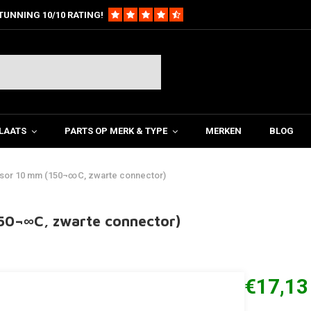
TUNNING 10/10 RATING!
LAATS
PARTS OP MERK & TYPE
MERKEN
BLOG
nsor 10 mm (150¬∞C, zwarte connector)
50¬∞C, zwarte connector)
€17,13