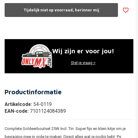
Tijdelijk niet op voorraad, herinner mij
Wij zijn er voor jou!
Stel je vraag >
Productinformatie
Artikelcode:
54-0119
EAN-code:
7101124084389
Complete Soldeerboutset 25W Incl. Tin. Super fijn en klein kitje om je
bevraging mee in orde te maken. Direct alles wat je nodig hebt. Ps: