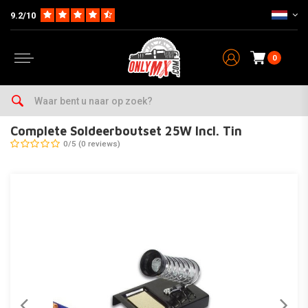
9.2/10
0
Home
Onderhoud & Werkplaats
Gereedschap
Electra
Complete Soldeerboutset 25W Incl. Tin
Complete Soldeerboutset 25W Incl. Tin
0/5 (0 reviews)