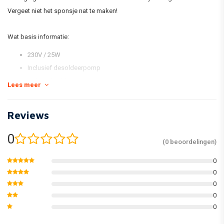
Vergeet niet het sponsje nat te maken!
Wat basis informatie:
230V / 25W
Inclusief desoldeerpomp
Inclusief soldeertin
Lees meer
Inclusief soldeerbouthouder
Â
Reviews
0
(0 beoordelingen)
0
0
0
0
0