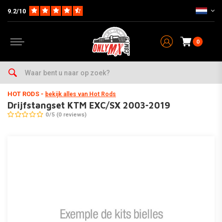
9.2/10
0
Home
Drijfstangset KTM EXC/SX 2003-2019
HOT RODS
-
bekijk alles van Hot Rods
Drijfstangset KTM EXC/SX 2003-2019
0/5 (0 reviews)