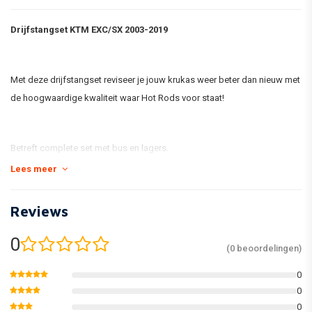
Drijfstangset KTM EXC/SX 2003-2019
Met deze drijfstangset reviseer je jouw krukas weer beter dan nieuw met
de hoogwaardige kwaliteit waar Hot Rods voor staat!
Betreft complete set met bus en lagers.
Lees meer
Reviews
0
(0 beoordelingen)
0
0
0