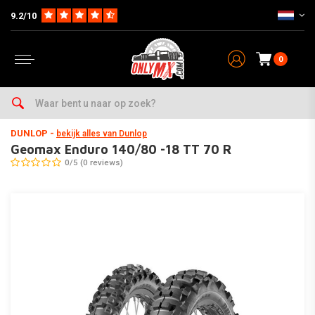
9.2/10
0
Home
Onderhoud & Werkplaats
Banden & Toebehoor
Cross / Enduro
DUNLOP
-
bekijk alles van Dunlop
Geomax Enduro 140/80 -18 TT 70 R
0/5 (0 reviews)