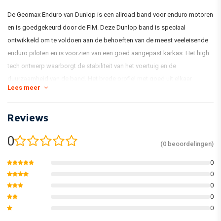
De Geomax Enduro van Dunlop is een allroad band voor enduro motoren
en is goedgekeurd door de FIM. Deze Dunlop band is speciaal
ontwikkeld om te voldoen aan de behoeften van de meest veeleisende
enduro piloten en is voorzien van een goed aangepast karkas. Het high
tech ontwerp waarborgt de stabiliteit van het voertuig en de
duurzaamheid van de band. Het brede profiel met goed uit elkaar
Lees meer
gelegen noppen en exclusieve structuren levert een perfecte beheersing
van de motor. De high tech rubbersamenstelling waarvan de band
Reviews
gemaakt is, is uitgerust met een dynamisch profiel, wat de piloot in staat
stelt om adequaat en met vertrouwen te handelen in de moeilijkste
0
omstandigheden
(0 beoordelingen)
0
0
0
0
0