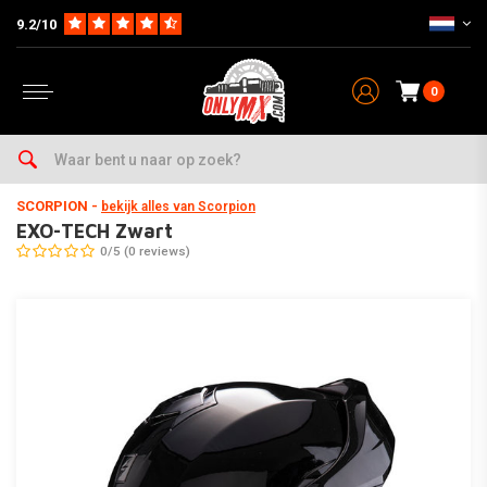
9.2/10
0
Home
EXO-TECH Zwart
SCORPION
-
bekijk alles van Scorpion
EXO-TECH Zwart
0/5 (0 reviews)