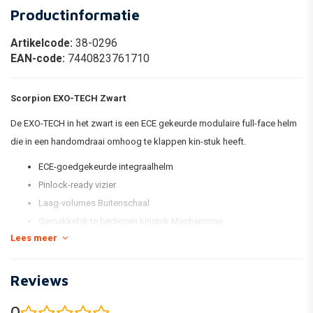
Productinformatie
Artikelcode:
38-0296
EAN-code:
7440823761710
Scorpion EXO-TECH Zwart
De EXO-TECH in het zwart is een ECE gekeurde modulaire full-face helm
die in een handomdraai omhoog te klappen kin-stuk heeft.
ECE-goedgekeurde integraalhelm
Pinlock-ready vizier
Laag-volumes Buitenschaal
Gemakkelijk te bedienen kinstuk Mechanisme
Lees meer
Met een druk op de knop aangebrachte ventilatie
Intrekbare Speedview-zonneklep
verwijderbare, wasbare Kwikwick3 voering
Reviews