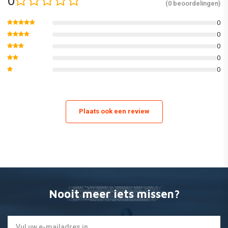
0
(0 beoordelingen)
0
0
0
0
0
Plaats ook een review
Nooit meer iets missen?