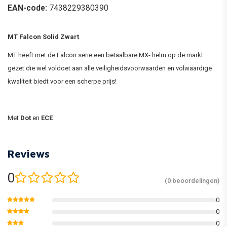
EAN-code:
7438229380390
MT Falcon Solid Zwart
MT heeft met de Falcon serie een betaalbare MX- helm op de markt
gezet die wel voldoet aan alle veiligheidsvoorwaarden en volwaardige
kwaliteit biedt voor een scherpe prijs!
Met
Dot
en
ECE
Reviews
0
(0 beoordelingen)
0
0
0