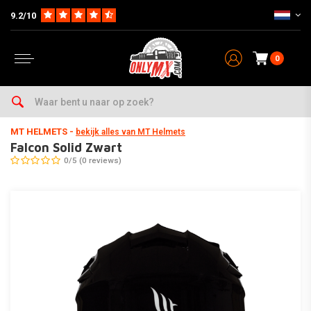
9.2/10
0
Home
Kleding
Helmen
Falcon Solid Zwart
MT HELMETS
-
bekijk alles van MT Helmets
Falcon Solid Zwart
0/5 (0 reviews)