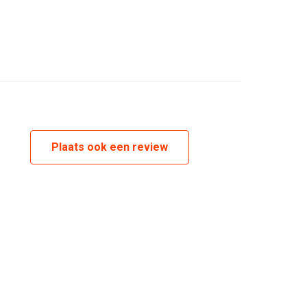
untry
L
L
L
Plaats ook een review
L
L
L
L
L
L
L
L
L