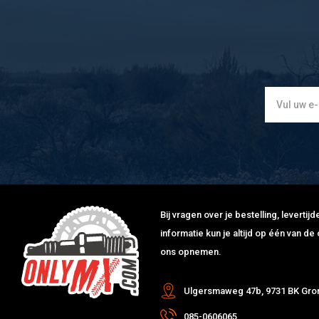
YAMAHA
YZ 85 SW
85
2008
AL
YAMAHA
YZ 85 LW
85
2008
AL
YAMAHA
YZ 85 SW
85
2009
AL
YAMAHA
YZ 85 LW
85
2009
AL
YAMAHA
YZ 85 SW
85
2010
AL
YAMAHA
YZ 85 LW
85
2010
AL
YAMAHA
YZ 85 SW
85
2011
AL
YAMAHA
YZ 85 LW
85
2011
AL
YAMAHA
YZ 85 LW
85
2012
AL
YAMAHA
YZ 85 SW
85
2012
AL
YAMAHA
YZ 85 LW
85
2013
AL
Bij vragen over je bestelling, leverti
YAMAHA
YZ 85 SW
85
2013
AL
informatie kun je altijd op één van 
YAMAHA
YZ 85 LW
85
2015
AL
ons opnemen.
YAMAHA
YZ 85 SW
85
2015
AL
YAMAHA
YZ 85 SW
85
2016
AL
Ulgersmaweg 47b, 9731 BK Gro
YAMAHA
YZ 85 LW
85
2016
AL
085-0606065
YAMAHA
YZ 85 SW
85
2017
AL