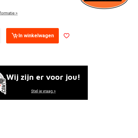
formatie >
In winkelwagen
Wij zijn er voor jou!
Stel je vraag >