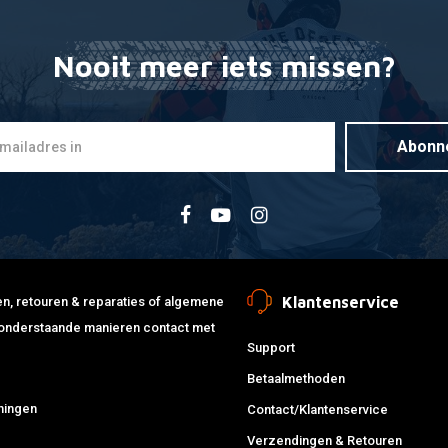
L
L
Nooit meer iets missen?
L
L
L
Abonn
L
L
L
L
L
L
Klantenservice
jden, retouren & reparaties of algemene
L
de onderstaande manieren contact met
L
Support
L
Betaalmethoden
L
ningen
Contact/Klantenservice
L
Verzendingen & Retouren
L