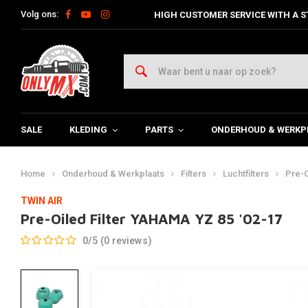
Volg ons:
HIGH CUSTOMER SERVICE WITH A S
SALE
KLEDING
PARTS
ONDERHOUD & WERKP
Home
Onderhoud & Werkplaats
Filters
Luchtfilters
Pre-O
TWIN AIR
Pre-Oiled Filter YAHAMA YZ 85 '02-17
0/5 (0 reviews)