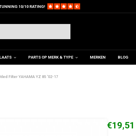
TUNNING 10/10 RATING!
LAATS
PARTS OP MERK & TYPE
MERKEN
BLOG
iled Filter YAHAMA YZ 85 '02-17
€19,51