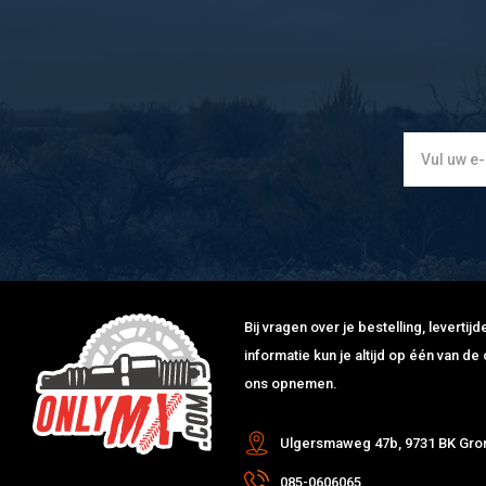
KAWASAKI
KX 250 F
250
2011
EU
KAWASAKI
KX 450 F
450
2012
AL
KAWASAKI
KX 250 F
250
2012
AM
KAWASAKI
KX 250 F
250
2012
EU
KAWASAKI
KX 450 F
450
2013
AL
KAWASAKI
KX 250 F
250
2013
AM
KAWASAKI
KX 250 F
250
2013
EU
KAWASAKI
KX 450 F
450
2014
AL
KAWASAKI
KX 250 F
250
2014
AM
KAWASAKI
KX 250 F
250
2014
EU
KAWASAKI
KX 450 F
450
2015
AL
Bij vragen over je bestelling, leverti
KAWASAKI
KX 250 F
250
2015
AM
informatie kun je altijd op één van 
KAWASAKI
KX 250 F
250
2015
EU
ons opnemen.
KAWASAKI
KX 250 F
250
2016
AM
KAWASAKI
KX 250 F
250
2016
EU
Ulgersmaweg 47b, 9731 BK Gro
085-0606065