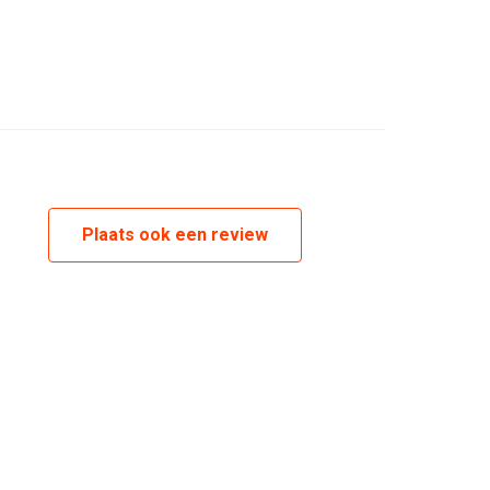
untry
L
L
L
Plaats ook een review
L
L
L
L
L
L
L
L
ERICA