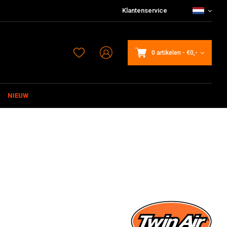
Klantenservice
0 artikelen
-
€0,-
NIEUW