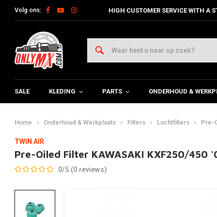
Volg ons:
HIGH CUSTOMER SERVICE WITH A S
SALE
KLEDING
PARTS
ONDERHOUD & WERKP
Home
Onderhoud & Werkplaats
Filters
Luchtfilters
Pre-O
TWIN AIR
Pre-Oiled Filter KAWASAKI KXF250/450 '
0/5 (0 reviews)