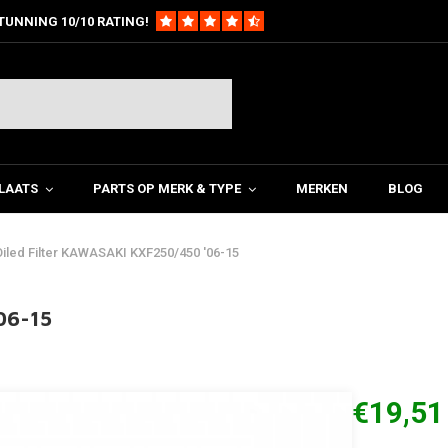
TUNNING 10/10 RATING!
LAATS
PARTS OP MERK & TYPE
MERKEN
BLOG
iled Filter KAWASAKI KXF250/450 '06-15
06-15
€19,51