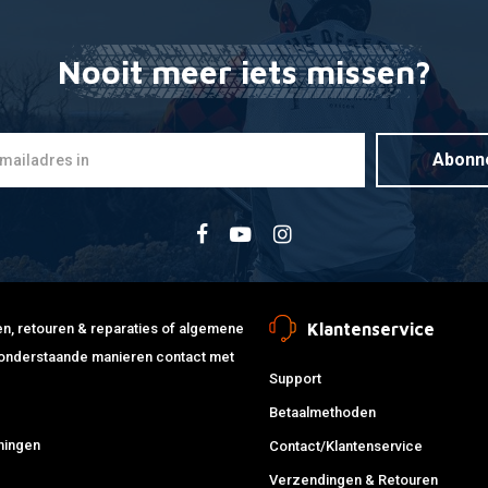
ROPE
L
Nooit meer iets missen?
ERICA
ROPE
L
Abonn
ERICA
ROPE
L
ERICA
ROPE
L
Klantenservice
jden, retouren & reparaties of algemene
ERICA
de onderstaande manieren contact met
ROPE
Support
ERICA
Betaalmethoden
ROPE
ningen
Contact/Klantenservice
Verzendingen & Retouren