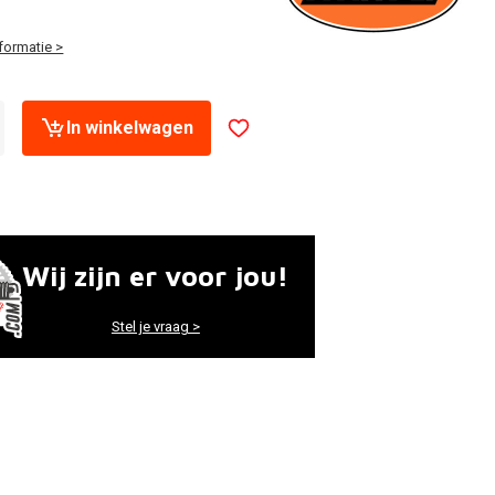
formatie >
In winkelwagen
Wij zijn er voor jou!
Stel je vraag >