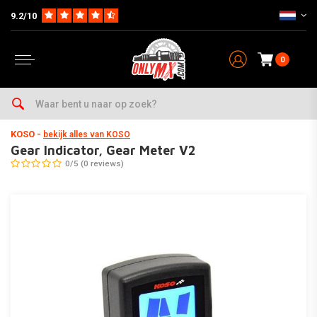
9.2/10
0
Home
Parts
Electra
Tellers
Gear Indicator, Gear Meter V2
KOSO
-
bekijk alles van KOSO
Gear Indicator, Gear Meter V2
0/5 (0 reviews)