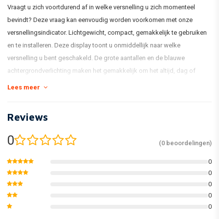
Vraagt u zich voortdurend af in welke versnelling u zich momenteel
bevindt? Deze vraag kan eenvoudig worden voorkomen met onze
versnellingsindicator. Lichtgewicht, compact, gemakkelijk te gebruiken
en te installeren. Deze display toont u onmiddellijk naar welke
versnelling u bent geschakeld. De grote aantallen en de blauwe
achtergrondverlichting maken het gemakkelijk om het altijd, dag of
nacht, te lezen. Deze teller is een geweldige accessoire voor elke
Lees meer
motorrijder.
Versnellingsindicator
Anzeige : N,1, 2, 3, 4, 5, 6,7
Reviews
Effectieve Spanning
DC12V
0
Temperatuur
-10 - +60 ¬°C
(0 beoordelingen)
Standaard
JIS D 0203
0
(B x L x H)
37 X 51 X 17 mm
0
Gewicht
√äca. 51.3g
0
0
0