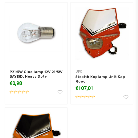
P21/5W Gloeilamp 12V 21/5W
UFO
BAY15D, Heavy Duty
Stealth Koplamp Unit Kap
Rood
€0,98
€107,01