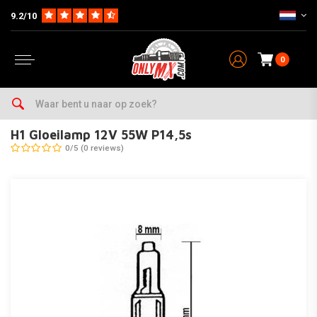
9.2/10
0
Home
Parts
Electra
Lampjes
H1 Gloeilamp 12V 55W P14,5s
H1 Gloeilamp 12V 55W P14,5s
0/5 (0 reviews)