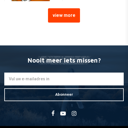
view more
UFO
Stealth Koplamp Unit Kap
Oranje
€107,01
Nooit meer iets missen?
Abonneer