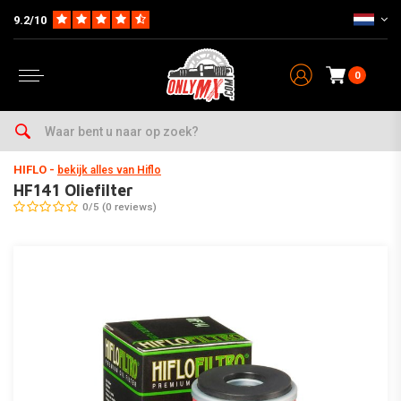
9.2/10
0
Home
Parts op Merk & Type
KTM
TM
EN250F ENDURO
2001-2012
HIFLO
-
bekijk alles van Hiflo
HF141 Oliefilter
0/5 (0 reviews)