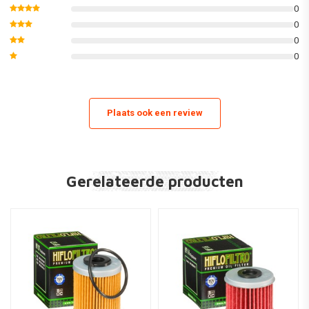
125 Caballero R Competition Racing LC 08-15
0
0
125 Caballero Motard LC 08-15
0
200 Caballero 11-15
0
Gas Gas
Plaats ook een review
EC250 F 4T 10-11
Honda
Gerelateerde producten
125 CRE-F X 4T 08-09
125 CRE-F X Baja / RR 4T 10-15
125 CRE-F Six 4T 10-15
125 CRM F-X 4T 08-09
125 CRM F-X Derapage / RR 4T 10-15
125 CRM F-X Competition 4T 10-15
125 Scrambler City 4T 11-15