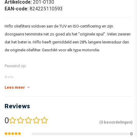
Artikelcode:
201-0130
EAN-code:
824225110593
Hiflo oliefilters voldoen aan de TUV en ISO-certificering en zijn
doorgaans tenminste net zo goed als het "originele spul". Velen zweren
dat het beter is. Hiflo heeft gemiddeld een 28% langere levensduur dan
de originele oliefilter. Geschikt voor elk type motorolie.
Passend op:
Beta
Lees meer
125 RR Enduro / Motard 10-16
Reviews
Fantic
0
(0 beoordelingen)
125 Caballero R Enduro LC 08-15
125 Caballero R Competition LC 08-15
0