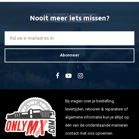
TM Racing
Nooit meer iets missen?
250 4T 08-15
450 4T 11-15
530 4T 07-15
Abonneer
Yamaha
YFZ450 S,T,V 04-06
Yamaha Motorcycle
WR125 R22B1,22B3 09-16
Bij vragen over je bestelling,
WR125 X22B2,22B4 09-16
levertijden, retouren & reparaties of
YZF-R1255D7 08-14
algemene informatie kun je altijd op
YZF-R125 50th Anniversary Edition 12
één van de onderstaande manieren
WR250 F-R,S,T,V,W,X 03-08
contact met ons opnemen.
XG250 Tricker 05-08