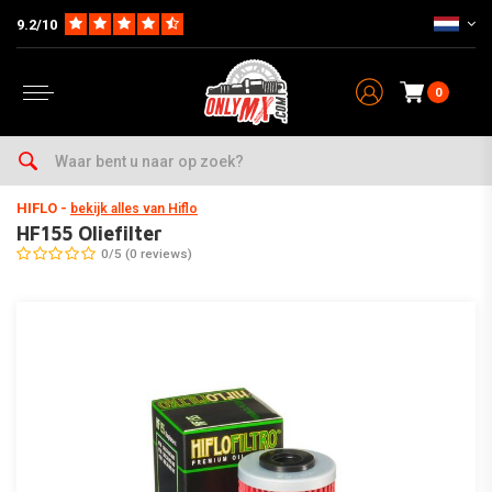
9.2/10
0
Home
Parts op Merk & Type
Beta
RR400
2005-2009
HF155 Oliefilter
HIFLO
-
bekijk alles van Hiflo
HF155 Oliefilter
0/5 (0 reviews)