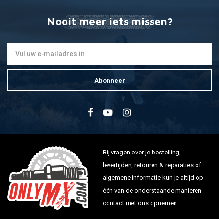
450 EXC1st Filter 07
450 SMR1st Filter 05-07
Nooit meer iets missen?
450 XC / XC-W1st Filter 07
450 XC1st Filter 08
520 SX / MXC / EXC1st Filter 99
520 SX / MXC / EXC1st Filter 00
Abonneer
520 SX / MXC / EXC (1 Hole Air Filter)1st Filter 01-02
520 SX / MXC / EXC (3 Hole Air Filter)1st Filter 01-02
525 SX / MXC / EXC (1 Hole Air Filter)1st Filter 03
525 SX / MXC / EXC / XC / XC-W (3 Hole Air Filter)1st Filter 03-07
525 SMR1st Filter 04-06
540 SXS1st Filter
Bij vragen over je bestelling,
560 SMR1st Filter 07
levertijden, retouren & reparaties of
620 EXE1st Filter
algemene informatie kun je altijd op
620 EXE Super Competition1st Filter
één van de onderstaande manieren
620 EGS1st Filter
contact met ons opnemen.
620 Duke1st Filter