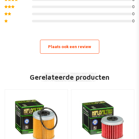
0
FC450 04-06
0
FE450 04-08
0
FS450 04-08
FC550 04-06
FE550 04-08
Plaats ook een review
FS550 04-08
FE650 04-08
FS650 04-08
Gerelateerde producten
Husqvarna
701 Enduro2nd Filter 16-17
701 Supermoto2nd Filter 16-17
KTM ATV
450 XC ATV1st Filter 08-11
525 XC ATV1st Filter 08-11
KTM Motorcycle