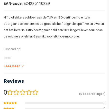
EAN-code:
824225110289
Hiflo oliefilters voldoen aan de TUV en ISO-certificering en zijn
doorgaans tenminste net zo goed als het "originele spul". Velen zweren
dat het beter is. Hiflo heeft gemiddeld een 28% langere levensduur dan
de originele oliefilter. Geschikt voor elk type motorolie.
Passend op:
Beta
Lees meer
250 RR Enduro 4T1st Filter 05-09
400 RR Enduro 4T1st Filter 05-09
Reviews
450 RR Enduro 4T1st Filter 05-09
525 RR Enduro 4T1st Filter 05-09
0
(0 beoordelingen)
Husaberg
0
0