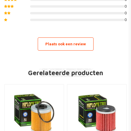
YTM225 DXK,DXL,DXN,DRS (Tri Moto) 83-86
0
YTM225 DRN,DRS 85-86
0
YFM200 N 85-89
0
YFM200 DXS,DXW 86-87
YFM225 S,T,U 86-90
YFM230 BearTracker 03-04
Plaats ook een review
YFB250 D,G 92-95
YFB250 F,FWF/G/H/K,H,UH,J,UJ,UK Timberwolf 94-99
YFB250 FW Timberwolf 00
Gerelateerde producten
YFM250 W 89-92
YFM250 ERW,ERA,D 89-93
YFM250 Bear Tracker 91-04
YFM250 Bruin (Foam air filter outer cover) 06
YFM250 W,X,Y Big Bear (Foam air filter outer cover) 07-09
Yamaha Motorcycle
SR125 SE 80-99
SR1253MW 00-02