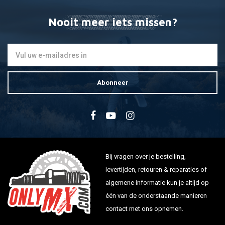
SRX250 N,T,CT 87
XT250 T (Japan)48YJapan
Nooit meer iets missen?
XT250 L,LC 84
BW350 U2JN 88
TT350 S,T,W 86-89
TT350 A,B 90-92
XT350 55V,3YT 85-89
Abonneer
XT350 55V,3YT 90-01
TT600 S,E 97
TT600 E 99-00
TT600 R 99-03
Bij vragen over je bestelling,
Yamaha Scooter
levertijden, retouren & reparaties of
algemene informatie kun je altijd op
XC125 T / K Cygnus R 95-03
één van de onderstaande manieren
YJ125 Vino (USA) USA06-09
contact met ons opnemen.
150 Fly One 98-99