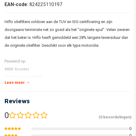
EAN-code:
824225110197
Hiflo oliefilters voldoen aan de TUV en ISO-certificering en zijn
doorgaans tenminste net zo goed als het "originele spul". Velen zweren
dat het beter is. Hiflo heeft gemiddeld een 28% langere levensduur dan
de originele oliefilter. Geschikt voor elk type motorolie.
Passend op:
MBK Scooter
125 XC Flame T 95-99
Lees meer
125 XC K Flame R 97-99
125 XC Flame F 00-03
Reviews
125 XC Vertex 97
0
Yamaha ATV
(0 beoordelingen)
YTM200 K,L,N (Tri Moto) 83-85
0
YTM200 EK,EL,ERN (Tri Moto) 83-85
0