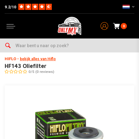
9.2/10
0
Home
Onderhoud & Werkplaats
Filters
Oliefilters
HF143 Oliefilter
HIFLO
-
bekijk alles van Hiflo
HF143 Oliefilter
0/5 (0 reviews)