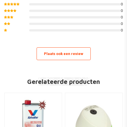
U kunt eenvoudig de juiste luchtfilter vinden voor uw motor door aan de
0
rechterkant uw motortype en bouwjaar te selecteren. Geschikt voor
0
orginele luchtfilter behuizing
0
0
Passend op:
0
Suzuki
RM125 K4,K5,K6,K7,K8,K9,L0,L1,L2 04-12
Plaats ook een review
RM250 K3,K4,K5,K6,K7,K8,K9,L0,L1,L2 03-12
RM-Z250 K7,K8,K9,L0,L1,L2,L3,L4,L5,L6 07-16
RM-Z450 K5,K6,K7,K8,K9,L0,L1,L2,L3,L4,L5,L6 05-16
Gerelateerde producten