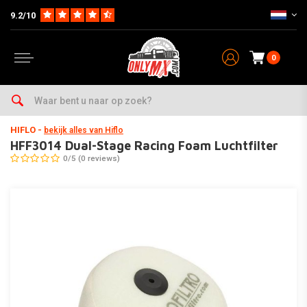
9.2/10
0
Home
Parts op Merk & Type
Suzuki
RM125
2004-2010
HFF3014 Dual-Stage Racing Foam Luchtfilter
HIFLO
-
bekijk alles van Hiflo
HFF3014 Dual-Stage Racing Foam Luchtfilter
0/5 (0 reviews)