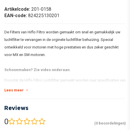
Artikelcode:
201-0158
EAN-code:
824225130201
De Filters van Hiflo Filtro worden gemaakt om snel en gemakkelijk uw
luchtfilter te vervangen in de orginele luchtfilter behuizing. Special
ontwikkeld voor motoren met hoge prestaties en dus zeker geschikt
voor MX en SM motoren.
Schoonmaken? Zie video onderaan.
Doordat de Hiflo Filtro Luchtfilter gemaakt worden naar specificaties van
de fabrikant hoeft u tijdens het vervangen niet uw Carburateur of injectie
Lees meer
opnieuw af te stellen.
De Hiflo Luchtfilters worden gemaakt volgens ISO-normering en worden
Reviews
regelmatig gecontroleerd op kwaliteit door de Duitse TÜV Süd. De
0
luchtfilters voldoen aan de eisten die motor-fabrikanten hier aan stellen.
(0 beoordelingen)