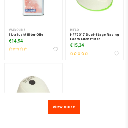
VALVOLINE
HIFLO
1 Ltr luchtfilter Olie
HFF2017 Dual-Stage Racing
Foam Luchtfilter
€14,94
€15,34
view more
HIFLO