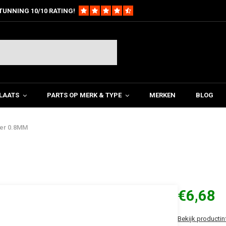
TUNNING 10/10 RATING!
LAATS
PARTS OP MERK & TYPE
MERKEN
BLOG
cker 0.8MM
€6,68
Bekijk productin