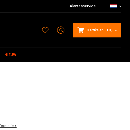
Klantenservice
0 artikelen
-
€0,-
NIEUW
formatie >