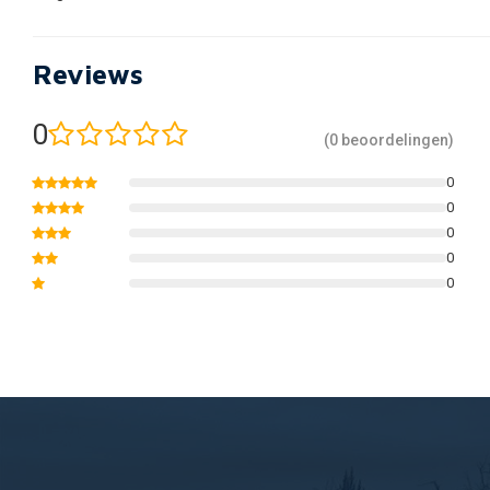
Reviews
0
(0 beoordelingen)
0
0
0
0
0