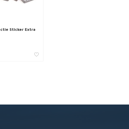
ctie Sticker Extra
 aan winkelwagen