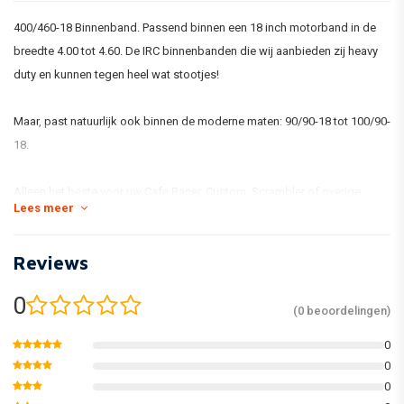
400/460-18 Binnenband. Passend binnen een 18 inch motorband in de
breedte 4.00 tot 4.60. De IRC binnenbanden die wij aanbieden zij heavy
duty en kunnen tegen heel wat stootjes!
Maar, past natuurlijk ook binnen de moderne maten: 90/90-18 tot 100/90-
18.
Alleen het beste voor uw Cafe Racer, Custom, Scrambler of overige
Lees meer
motorische vriend!
Reviews
0
(0 beoordelingen)
0
0
0