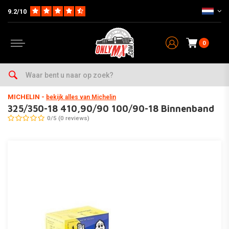
9.2/10
0
Home
Onderhoud & Werkplaats
Banden & Toebehoor
Binnenbanden
MICHELIN
-
bekijk alles van Michelin
325/350-18 410,90/90 100/90-18 Binnenband
0/5 (0 reviews)