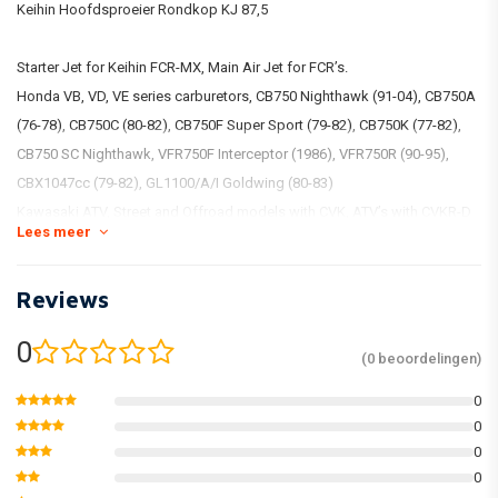
Keihin Hoofdsproeier Rondkop KJ 87,5
Starter Jet for Keihin FCR-MX, Main Air Jet for FCR’s.
Honda VB, VD, VE series carburetors, CB750 Nighthawk (91-04), CB750A
(76-78), CB750C (80-82), CB750F Super Sport (79-82), CB750K (77-82),
CB750 SC Nighthawk, VFR750F Interceptor (1986), VFR750R (90-95),
CBX1047cc (79-82), GL1100/A/I Goldwing (80-83)
Kawasaki ATV, Street and Offroad models with CVK, ATV’s with CVKR-D
Lees meer
(V-Twin ATV)
Suzuki ATV with CVK, Twin Peaks 700 with CVKR-D (V-Twin ATV).
Reviews
0
(0 beoordelingen)
0
0
0
0