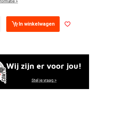
formatie >
In winkelwagen
Wij zijn er voor jou!
Stel je vraag >