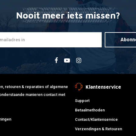
Nooit meer iets missen?
Keihin Hoo
Toevoegen
(Hex) CR 2
€6,19
Abonn
Klantenservice
jden, retouren & reparaties of algemene
de onderstaande manieren contact met
Support
Betaalmethoden
ningen
Contact/Klantenservice
Verzendingen & Retouren