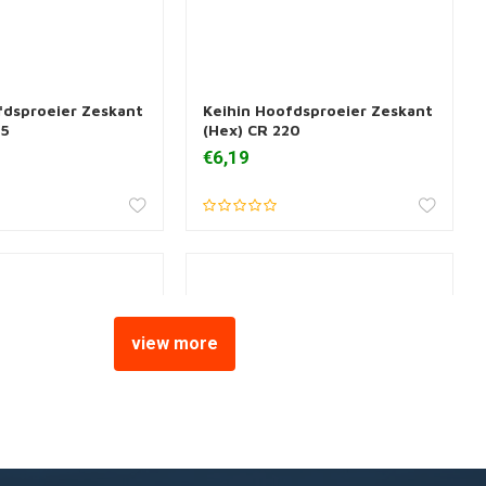
fdsproeier Zeskant
Keihin Hoofdsproeier Zeskant
 aan winkelwagen
Toevoegen aan winkelwagen
25
(Hex) CR 220
€6,19
view more