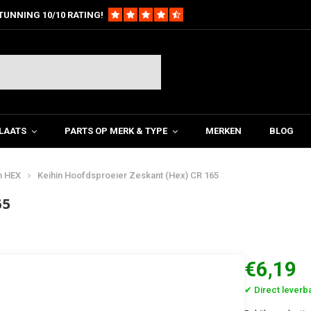
TUNNING 10/10 RATING!
LAATS
PARTS OP MERK & TYPE
MERKEN
BLOG
n HEX
Keihin Hoofdsproeier Zeskant (Hex) CR 165
65
€6,19
✔ Direct leverb