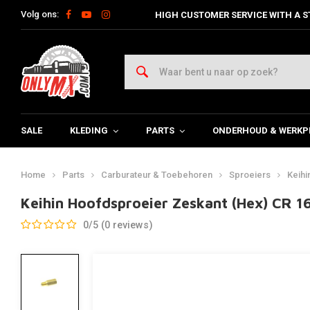
Volg ons:
HIGH CUSTOMER SERVICE WITH A S
SALE
KLEDING
PARTS
ONDERHOUD & WERKP
Home
Parts
Carburateur & Toebehoren
Sproeiers
Keihi
Keihin Hoofdsproeier Zeskant (Hex) CR 1
0/5 (0 reviews)