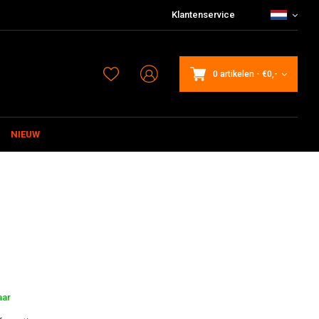
Klantenservice
0 artikelen
-
€0,-
NIEUW
aar