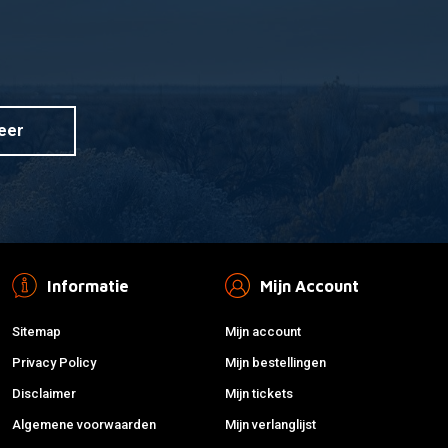
fdsproeier Zeskant
Keihin Hoofdsproeier Zeskant
 aan winkelwagen
Toevoegen aan winkelwagen
15
(Hex) CR 205
€6,19
eer
Informatie
Mijn Account
Sitemap
Mijn account
Privacy Policy
Mijn bestellingen
Disclaimer
Mijn tickets
Algemene voorwaarden
Mijn verlanglijst